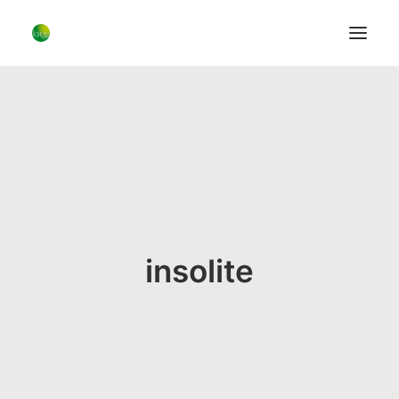
Les Vases
Les Bougeoirs
A Table
Fils faits main
Les fleurs
insolite
Le Concept
Blog
Bio
Contact