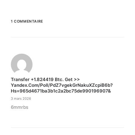
1 COMMENTAIRE
Transfer +1.824419 Btc. Get >>
Yandex.com/poll/PdZ7vgekGrNakuXZcpiB6b?
Hs=965d4671ba3b1c2a2bc75de990196907&
3 mars 2026
6mmrbs