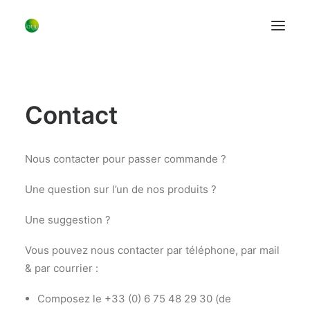
Les Vases
Contact
Les Bougeoirs
A Table
Fils faits main
Nous contacter pour passer commande ?
Les fleurs
Une question sur l’un de nos produits ?
Le Concept
Une suggestion ?
Blog
Bio
Vous pouvez nous contacter par téléphone, par mail
& par courrier :
Contact
Composez le +33 (0) 6 75 48 29 30 (de