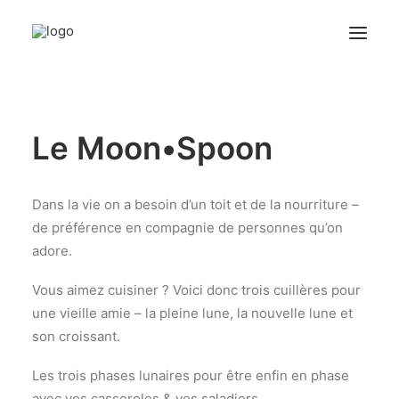
Les Vases
Le Moon•Spoon
Les Bougeoirs
A Table
Fils faits main
Dans la vie on a besoin d’un toit et de la nourriture –
de préférence en compagnie de personnes qu’on
Les fleurs
adore.
Le Concept
Vous aimez cuisiner ? Voici donc trois cuillères pour
Blog
une vieille amie – la pleine lune, la nouvelle lune et
Bio
son croissant.
Contact
Les trois phases lunaires pour être enfin en phase
avec vos casseroles & vos saladiers.