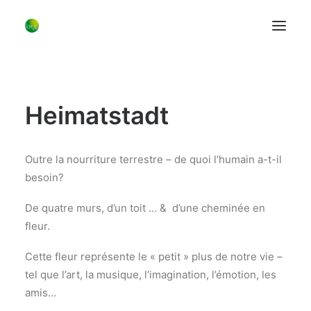
Les Vases
Heimatstadt
Les Bougeoirs
A Table
Fils faits main
Outre la nourriture terrestre – de quoi l’humain a-t-il
besoin?
Les fleurs
Le Concept
De quatre murs, d’un toit … & d’une cheminée en
fleur.
Blog
Bio
Cette fleur représente le « petit » plus de notre vie –
Contact
tel que l’art, la musique, l’imagination, l’émotion, les
amis…